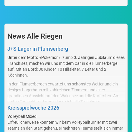
News Alle Riegen
J+S Lager in Flumserberg
Unter dem Motto «Pokémon», zum 30. Jährigen Jubiläum dieses
Franchises, machen wir uns mit dem Car in die Flumserberge
auf. Mit an Bord: 30 Kinder, 10 Hilfsleiter, 7 Leiter und 2
Köchinnen.
In den Flumserbergen erwartet uns schönstes Wetter und ein
riesiges Lagerhaus mit zahlreichen Zimmern und einer
grandiosen Aussicht auf den Walensee und die Kurfirsten. Am
ersten Tag geht es darum, dass sich alle Teilnehmer
Kreisspielwoche 2026
kennenlernen und so gemeinsam in das Lager starten können.
Nach dem Abendessen geht es dann weiter mit einem
Volleyball Mixed
«Gameboy», einem Spiel, in dem in jedem der 8 Räume
Erfreulicherweise konnten wir beim Volleyballturnier mit zwei
herausgefunden werden muss, wie dieser zu lösen ist. Sei dies,
Teams an den Start gehen.Bei mehreren Teams stellt sich immer
Buchstaben für ein Lösungswort zu suchen, oder in «the Floor is